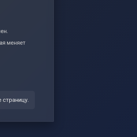
чен.
рая меняет
 страницу.