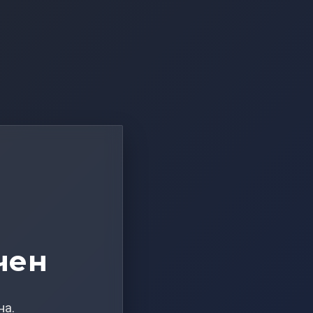
чен
на.