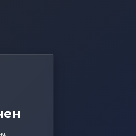
чен
на.