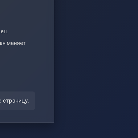
чен.
рая меняет
 страницу.