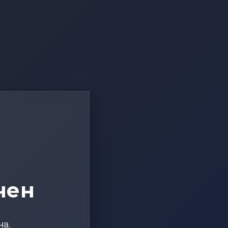
чен
на.