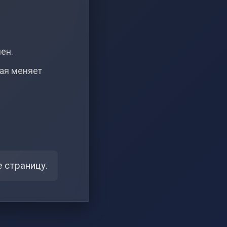
чен.
рая меняет
 страницу.